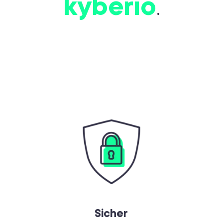
kyberio
.
Sicher