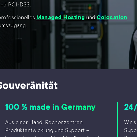
 und PCI-DSS.
 professionelles
Managed Hosting
und
Colocation
umszugang.
Souveränität
100 % made in Germany
24
Aus einer Hand: Rechenzentren,
Wir s
Produktentwicklung und Support –
Suppo