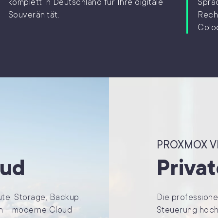
komplett in Deutschland für Ihre digitale
Spra
Souveränität.
Rech
Coloc
PROXMOX V
oud
Priva
te, Storage, Backup,
Die professione
en – moderne Cloud
Steuerung hochv