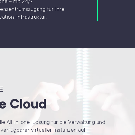
che – mit 24/7
enzentrumszugang für Ihre
ation-Infrastruktur.
E
te Cloud
lle All-in-one-Lösung für die Verwaltung und
erfügbarer virtueller Instanzen auf