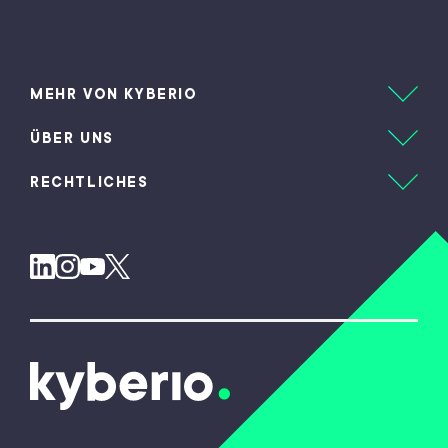
n
a
t
MEHR VON KYBERIO
i
ÜBER UNS
v
e
RECHTLICHES
: