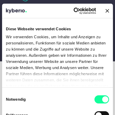
2: Production
Diese Webseite verwendet Cookies
3: Scale-Out
Wir verwenden Cookies, um Inhalte und Anzeigen zu
personalisieren, Funktionen für soziale Medien anbieten
zu können und die Zugriffe auf unsere Website zu
analysieren. Außerdem geben wir Informationen zu Ihrer
Verwendung unserer Website an unsere Partner für
soziale Medien, Werbung und Analysen weiter. Unsere
Partner führen diese Informationen möglicherweise mit
Vorteile von Kubernetes
weiteren Daten zusammen, die Sie ihnen bereitgestellt
haben oder die sie im Rahmen Ihrer Nutzung der Dienste
zusammengefasst
gesammelt haben.
E
Notwendig
i
n
w