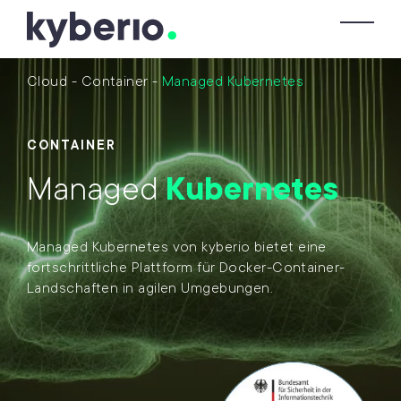
Skip zum Inhalt
To
Cloud
-
Container
-
Managed Kubernetes
CONTAINER
Managed
Kubernetes
Managed Kubernetes von kyberio bietet eine
fortschrittliche Plattform für Docker-Container-
Landschaften in agilen Umgebungen.