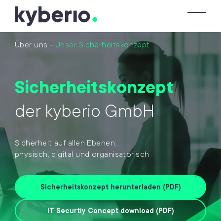
Skip zum Inhalt
To
Über uns
-
Unser Sicherheitskonzept
Sicherheitskonzept
der kyberio GmbH
Sicherheit auf allen Ebenen:
physisch, digital und organisatorisch
Sicherheitskonzept herunterladen (PDF)
IT Securtiy Concept download (PDF)