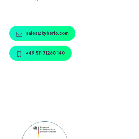
sales@kyberio.com
+49 511 71260 140