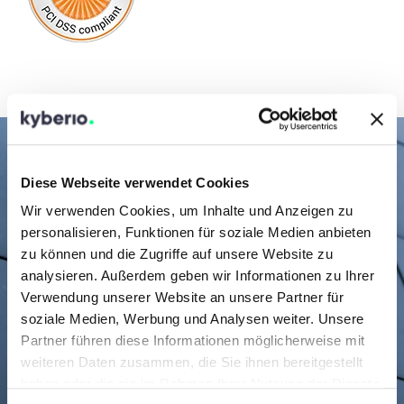
Diese Webseite verwendet Cookies
Mehr als sicher
Wir verwenden Cookies, um Inhalte und Anzeigen zu
personalisieren, Funktionen für soziale Medien anbieten
5-Zonen-Sicherheit
zu können und die Zugriffe auf unsere Website zu
Menschen, Technik,
analysieren. Außerdem geben wir Informationen zu Ihrer
Verwendung unserer Website an unsere Partner für
Prozesse
soziale Medien, Werbung und Analysen weiter. Unsere
Partner führen diese Informationen möglicherweise mit
Im Rahmen unserer ISMS adressieren wir
weiteren Daten zusammen, die Sie ihnen bereitgestellt
eine Vielzahl von Themen, um den
haben oder die sie im Rahmen Ihrer Nutzung der Dienste
dauerhaft sicheren Betrieb unserer