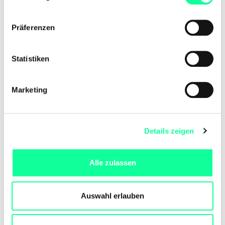
n
w
Präferenzen
i
l
l
Statistiken
i
g
Marketing
u
n
g
Details zeigen
s
a
u
Alle zulassen
s
w
a
Auswahl erlauben
h
l