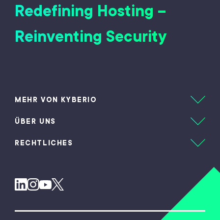
Redefining Hosting –
e
Reinventing Security
r
n
a
t
MEHR VON KYBERIO
i
ÜBER UNS
v
e
RECHTLICHES
: