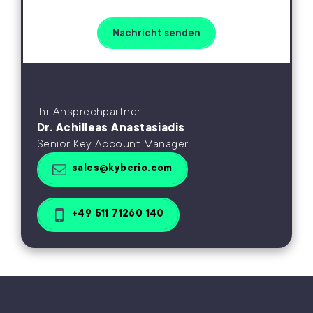
Ihr Ansprechpartner:
Dr. Achilleas Anastasiadis
Senior Key Account Manager
sales@kyberio.com
+49 511 71260 140
A
l
t