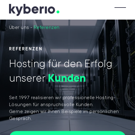
Skip zum Inhalt
To
Über uns
-
Referenzen
REFERENZEN
Hosting für den Erfolg
unserer
Kunden
Seit 1997 realisieren wir professionelle Hosting-
Lösungen für anspruchsvolle Kunden.
Gerne zeigen wir Ihnen Beispiele im persönlichen
Gespräch.