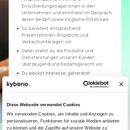
Entscheidungsträger
:
innen
in den
Unternehmen und ermittelst im Gespräch
deren Bedarf sowie mögliche Potenziale.
Du bereitest entsprechend
Präsentationen, Angebote und
Verkaufsunterlagen vor.
Dabei stellst du die Produkte und
Dienstleistungen unseren Kunden
überzeugend und bedarfsgerecht vor.
Du weckst Interesse, generierst
qualifizierte Leads oder sprichst
Einladungen zu Veranstaltungen und
Messen aus.
Die sorgfältige Dokumentation und Pflege
Diese Webseite verwendet Cookies
aller relevanten Informationen in unserem
Wir verwenden Cookies, um Inhalte und Anzeigen zu
CRM-System
gehör
en
selbstverständlich
personalisieren, Funktionen für soziale Medien anbieten
zu deinem Aufgabenbereich.
zu können und die Zugriffe auf unsere Website zu