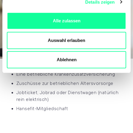
Höhenverstellbare Schreibtische, ergonomische
Details zeigen
s
Bürostühle, neueste Hardware
a
u
Ausgezeichnete Work-Life-Balance und
Alle zulassen
s
individuelle Möglichkeit auf Homeoffice /
Remote Work sowie flexible Arbeitszeiten
w
a
Regelmäßige Feedback-Gespräche
Auswahl erlauben
h
Möglichkeit zu regelmäßigen Fort- und
l
Weiterbildungen
Ablehnen
Regelmäßige Teamevents
Eine betriebliche Krankenzusatzversicherung
Zuschüsse zur betrieblichen Altersvorsorge
Jobticket, Jobrad oder Dienstwagen (natürlich
rein elektrisch)
Hansefit-Mitgliedschaft