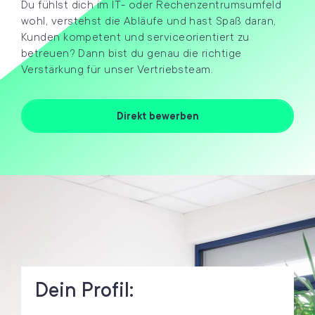
Du fühlst dich im IT- oder Rechenzentrumsumfeld
wohl, verstehst
die
Abläufe und hast Spaß daran,
Kunden kompetent und serviceorientiert zu
betreuen? Dann bist du genau die richtige
Verstärkung für unser Vertriebsteam.
Direkt bewerben
Dein Profil: