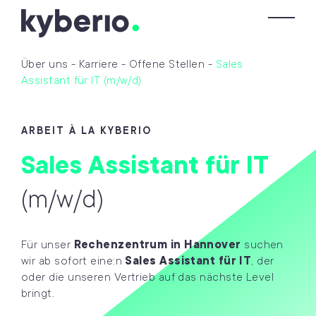
Skip zum Inhalt
To
Über uns
-
Karriere
-
Offene Stellen
-
Sales
Assistant für IT (m/w/d)
ARBEIT À LA KYBERIO
Sales Assistant für IT
(m/w/d)​
Für unser
Rechenzentrum in Hannover
suchen
wir ab sofort eine:n
Sales Assistant für IT
, der
oder die unseren Vertrieb auf das nächste Level
bringt.