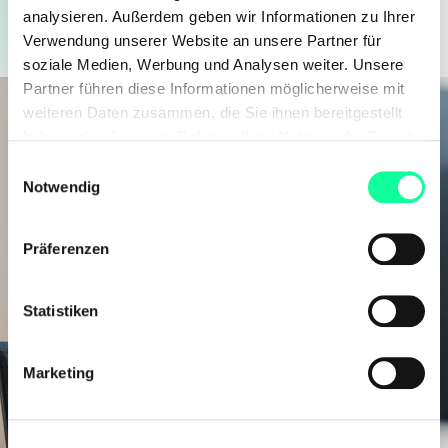
Du unterstützt das Team zudem bei der
analysieren. Außerdem geben wir Informationen zu Ihrer
Organisation und Umsetzung von
Verwendung unserer Website an unsere Partner für
Vertriebsaktionen, Kampagnen und Events.
soziale Medien, Werbung und Analysen weiter. Unsere
Partner führen diese Informationen möglicherweise mit
weiteren Daten zusammen, die Sie ihnen bereitgestellt
haben oder die sie im Rahmen Ihrer Nutzung der Dienste
gesammelt haben.
E
Notwendig
i
n
w
Präferenzen
i
Darauf darfst Du Dich auch
l
noch freuen ...
l
Statistiken
i
g
Marketing
Ein tolles Team aus Expert:innen mit langjähriger
u
Erfahrung und Expertise
n
Top ausgestattete Arbeitsplätze:
g